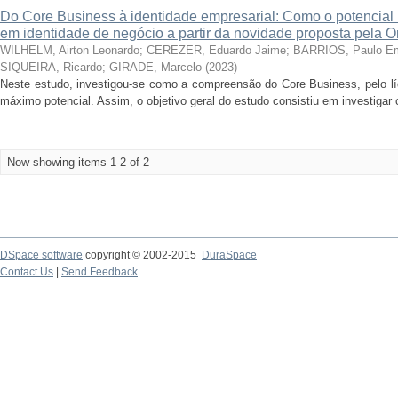
Do Core Business à identidade empresarial: Como o potencial n
em identidade de negócio a partir da novidade proposta pela O
WILHELM, Airton Leonardo
;
CEREZER, Eduardo Jaime
;
BARRIOS, Paulo Em
SIQUEIRA, Ricardo
;
GIRADE, Marcelo
(
2023
)
Neste estudo, investigou-se como a compreensão do Core Business, pelo líd
máximo potencial. Assim, o objetivo geral do estudo consistiu em investigar 
Now showing items 1-2 of 2
DSpace software
copyright © 2002-2015
DuraSpace
Contact Us
|
Send Feedback