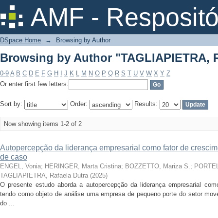
Browsing by Author "TAGLIAPIETRA, R
AMF - Respositó
DSpace Home
→
Browsing by Author
Browsing by Author "TAGLIAPIETRA, R
0-9
A
B
C
D
E
F
G
H
I
J
K
L
M
N
O
P
Q
R
S
T
U
V
W
X
Y
Z
Or enter first few letters:
Sort by:
Order:
Results:
Now showing items 1-2 of 2
Autopercepção da liderança empresarial como fator de crescim
de caso
ENGEL, Vonia
;
HERINGER, Marta Cristina
;
BOZZETTO, Mariza S.
;
PORTELA
TAGLIAPIETRA, Rafaela Dutra
(
2025
)
O presente estudo aborda a autopercepção da liderança empresarial como 
tendo como objeto de análise uma empresa de pequeno porte do setor movele
do ...