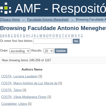
Browsing Faculdade Antonio Meneghet
AMF - Respositó
DSpace Home
→
Faculdade Antonio Meneghetti
→
Browsing Faculdade A
Browsing Faculdade Antonio Meneghet
0-9
A
B
C
D
E
F
G
H
I
J
K
L
M
N
O
P
Q
R
S
T
U
V
W
X
Y
Z
Or enter first few letters:
Order:
Results:
Now showing items 240-259 of 1167
Authors Name
COSTA, Luciana Laudares
[1]
COSTA, Marco Antônio da Luz Maciel da
[1]
COSTA, Telmo
[1]
COSTA, Vânia Medianeira Flores
[1]
Costabeber, Líbera
[1]