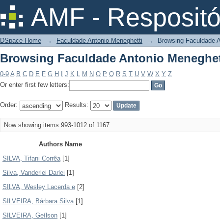
Browsing Faculdade Antonio Meneghet
AMF - Respositó
DSpace Home
→
Faculdade Antonio Meneghetti
→
Browsing Faculdade A
Browsing Faculdade Antonio Meneghet
0-9
A
B
C
D
E
F
G
H
I
J
K
L
M
N
O
P
Q
R
S
T
U
V
W
X
Y
Z
Or enter first few letters:
Order:
Results:
Now showing items 993-1012 of 1167
Authors Name
SILVA, Tifani Corrêa
[1]
Silva, Vanderlei Darlei
[1]
SILVA, Wesley Lacerda e
[2]
SILVEIRA, Bárbara Silva
[1]
SILVEIRA, Geílson
[1]