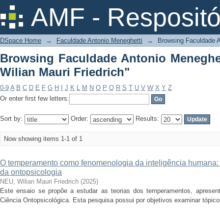
Browsing Faculdade Antonio Meneghett
AMF - Respositó
DSpace Home
→
Faculdade Antonio Meneghetti
→
Browsing Faculdade A
Browsing Faculdade Antonio Meneghet
Wilian Mauri Friedrich"
0-9
A
B
C
D
E
F
G
H
I
J
K
L
M
N
O
P
Q
R
S
T
U
V
W
X
Y
Z
Or enter first few letters:
Sort by:
Order:
Results:
Now showing items 1-1 of 1
O temperamento como fenomenologia da inteligência humana: r
da ontopsicologia
NEU, Wilian Mauri Friedrich
(
2025
)
Este ensaio se propõe a estudar as teorias dos temperamentos, apresenta
Ciência Ontopsicológica. Esta pesquisa possui por objetivos examinar tópicos