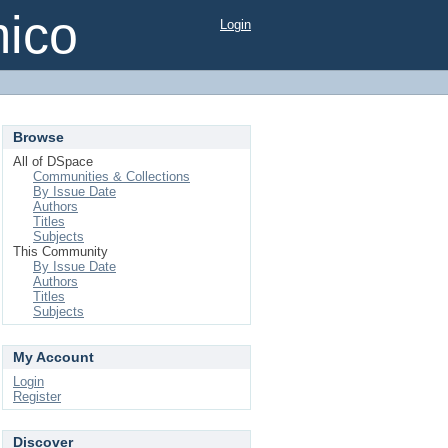
mico
Login
Browse
All of DSpace
Communities & Collections
By Issue Date
Authors
Titles
Subjects
This Community
By Issue Date
Authors
Titles
Subjects
My Account
Login
Register
Discover