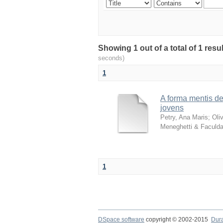
Showing 1 out of a total of 1 re
seconds)
1
A forma mentis d
jovens
Petry, Ana Maris
;
Oli
Meneghetti & Faculda
1
DSpace software
copyright © 2002-2015
Dur