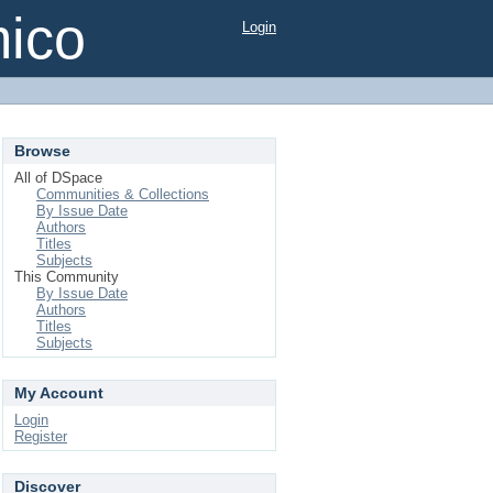
mico
Login
Browse
All of DSpace
Communities & Collections
By Issue Date
Authors
Titles
Subjects
This Community
By Issue Date
Authors
Titles
Subjects
My Account
Login
Register
Discover