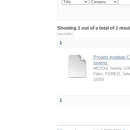
Showing 1 out of a total of 1 re
seconds)
1
Projeto Instituto
jovens.
MEZOUI, Hanifa
;
LOR
Fábio
;
FIOREZI, Juli
(
2010
)
1