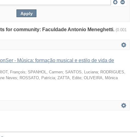
sults for community: Faculdade Antonio Meneghetti.
(0.001
 ConSer - Música: formação musical e estilo de vida de
IOT, François
;
SPANHOL, Carmen
;
SANTOS, Luciana
;
RODRIGUES,
ane Neves
;
ROSSATO, Patrícia
;
ZATTA, Edite
;
OLIVEIRA, Mônica