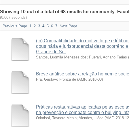
Showing 10 out of a total of 68 results for community: Fac
(0.007 seconds)
Previous Page
1
2
3
4
5
6
7
Next Page
(In) Compatibilidade do motivo torpe e fútil n
doutrinária e jurisprudencial desta ocorrência
Grande do Sul
Santos, Ludmila Menezes dos
;
Puerari, Adriano Farias
Breve análise sobre a relação homem e soci
Prá, Gustavo Fronza de
(
AMF
,
2018-03
)
Práticas restaurativas aplicadas pelas esco
na prevenção e combate contra o bullying inf
Odorissi, Taynara Menin
;
Alendes, Liége
(
AMF
,
2018-12