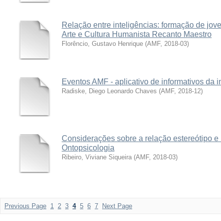
Relação entre inteligências: formação de jov
Arte e Cultura Humanista Recanto Maestro
Florêncio, Gustavo Henrique
(
AMF
,
2018-03
)
Eventos AMF - aplicativo de informativos da in
Radiske, Diego Leonardo Chaves
(
AMF
,
2018-12
)
Considerações sobre a relação estereótipo e
Ontopsicologia
Ribeiro, Viviane Siqueira
(
AMF
,
2018-03
)
Previous Page
1
2
3
4
5
6
7
Next Page