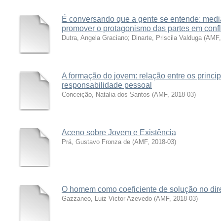
É conversando que a gente se entende: med
promover o protagonismo das partes em confl
Dutra, Angela Graciano
;
Dinarte, Priscila Valduga
(
AMF
A formação do jovem: relação entre os princip
responsabilidade pessoal
Conceição, Natalia dos Santos
(
AMF
,
2018-03
)
Aceno sobre Jovem e Existência
Prá, Gustavo Fronza de
(
AMF
,
2018-03
)
O homem como coeficiente de solução no dire
Gazzaneo, Luiz Victor Azevedo
(
AMF
,
2018-03
)