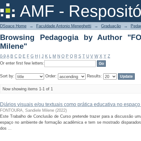
Browsing Pedagogia by Author "FONT
AMF - Respositó
DSpace Home
→
Faculdade Antonio Meneghetti
→
Graduação
→
Peda
Browsing Pedagogia by Author "F
Milene"
0-9
A
B
C
D
E
F
G
H
I
J
K
L
M
N
O
P
Q
R
S
T
U
V
W
X
Y
Z
Or enter first few letters:
Sort by:
Order:
Results:
Now showing items 1-1 of 1
Diários visuais e/ou textuais como prática educativa no espaço
FONTOURA, Sandiele Milene
(
2022
)
Este Trabalho de Conclusão de Curso pretende trazer para a discussão um
espaço no ambiente de formação acadêmica e tem se mostrado disparador
dos ...