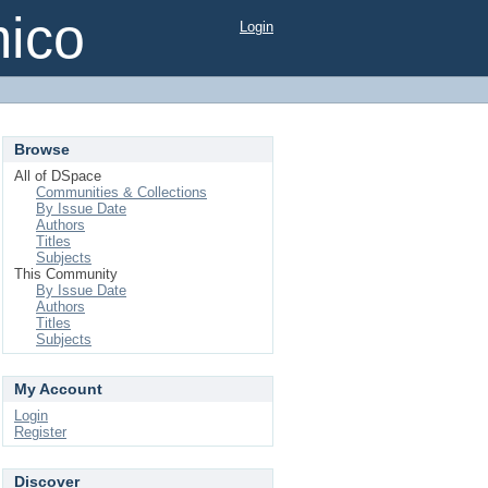
mico
Login
Browse
All of DSpace
Communities & Collections
By Issue Date
Authors
Titles
Subjects
This Community
By Issue Date
Authors
Titles
Subjects
My Account
Login
Register
Discover