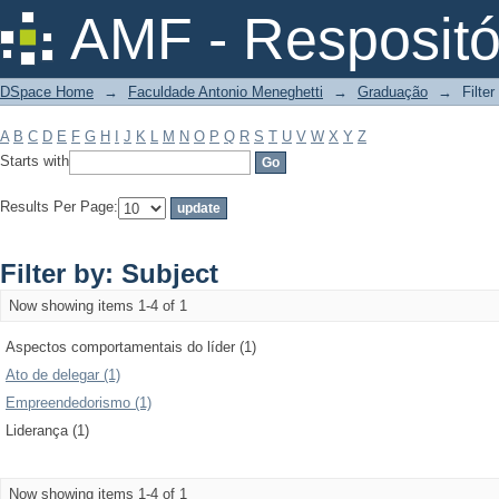
Filter by: Subject
AMF - Respositó
DSpace Home
→
Faculdade Antonio Meneghetti
→
Graduação
→
Filter
A
B
C
D
E
F
G
H
I
J
K
L
M
N
O
P
Q
R
S
T
U
V
W
X
Y
Z
Starts with
Results Per Page:
Filter by: Subject
Now showing items 1-4 of 1
Aspectos comportamentais do líder (1)
Ato de delegar (1)
Empreendedorismo (1)
Liderança (1)
Now showing items 1-4 of 1