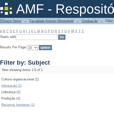
Filter by: Subject
AMF - Respositó
DSpace Home
→
Faculdade Antonio Meneghetti
→
Graduação
→
Filter
A
B
C
D
E
F
G
H
I
J
K
L
M
N
O
P
Q
R
S
T
U
V
W
X
Y
Z
Starts with
Results Per Page:
Filter by: Subject
Now showing items 1-5 of 1
Cultura organizacional (1)
Integração (1)
Liderança (1)
Produção (1)
Recursos humanos (1)