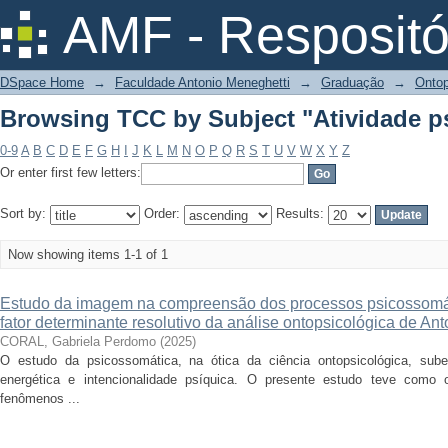
Browsing TCC by Subject "Atividade p
AMF - Respositó
DSpace Home
→
Faculdade Antonio Meneghetti
→
Graduação
→
Ontop
Browsing TCC by Subject "Atividade p
0-9
A
B
C
D
E
F
G
H
I
J
K
L
M
N
O
P
Q
R
S
T
U
V
W
X
Y
Z
Or enter first few letters:
Sort by:
Order:
Results:
Now showing items 1-1 of 1
Estudo da imagem na compreensão dos processos psicossomáti
fator determinante resolutivo da análise ontopsicológica de An
CORAL, Gabriela Perdomo
(
2025
)
O estudo da psicossomática, na ótica da ciência ontopsicológica, sube
energética e intencionalidade psíquica. O presente estudo teve como ob
fenômenos ...