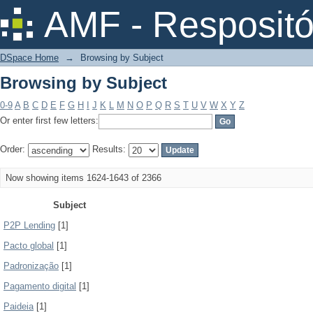
Browsing by Subject
AMF - Respositó
DSpace Home
→
Browsing by Subject
Browsing by Subject
0-9
A
B
C
D
E
F
G
H
I
J
K
L
M
N
O
P
Q
R
S
T
U
V
W
X
Y
Z
Or enter first few letters:
Order:
Results:
Now showing items 1624-1643 of 2366
Subject
P2P Lending
[1]
Pacto global
[1]
Padronização
[1]
Pagamento digital
[1]
Paideia
[1]