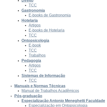
Direito
TCC
Gastronomia
E-books de Gastronomia
Hotelaria
Artigos
E-books de Hotelaria
TCC
Ontopsicologia
E-book
TCC
Trabalhos
Pedagogia
Artigos
TCC
Sistemas de Informação
TCC
Manuais e Normas Técnicas
Manual de Trabalhos Acadêmicos
Pós-graduação
Especialização Antonio Meneghetti Faculdade
Especialização em Ontopsicologia