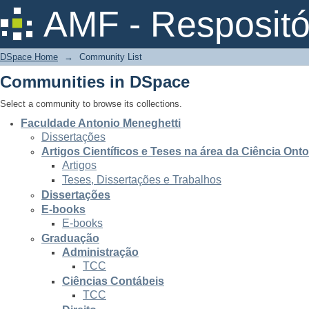
Community List
AMF - Respositó
DSpace Home
→
Community List
Communities in DSpace
Select a community to browse its collections.
Faculdade Antonio Meneghetti
Dissertações
Artigos Científicos e Teses na área da Ciência Ont
Artigos
Teses, Dissertações e Trabalhos
Dissertações
E-books
E-books
Graduação
Administração
TCC
Ciências Contábeis
TCC