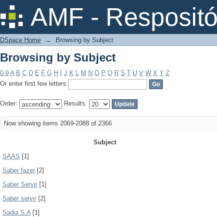
Browsing by Subject
AMF - Respositó
DSpace Home
→
Browsing by Subject
Browsing by Subject
0-9
A
B
C
D
E
F
G
H
I
J
K
L
M
N
O
P
Q
R
S
T
U
V
W
X
Y
Z
Or enter first few letters:
Order:
Results:
Now showing items 2069-2088 of 2366
Subject
SAAS
[1]
Saber fazer
[2]
Saber Servir
[1]
Saber servir
[2]
Sadia S.A
[1]