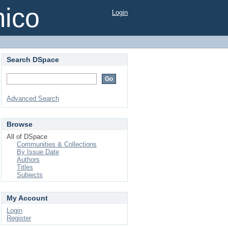
mico
Login
Search DSpace
Advanced Search
Browse
All of DSpace
Communities & Collections
By Issue Date
Authors
Titles
Subjects
My Account
Login
Register