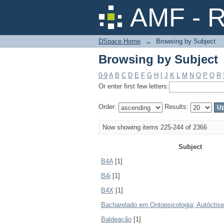
Browsing by Subject
AMF - R
DSpace Home
→
Browsing by Subject
Browsing by Subject
0-9
A
B
C
D
E
F
G
H
I
J
K
L
M
N
O
P
Q
R
Or enter first few letters:
Order:
Results:
Now showing items 225-244 of 2366
Subject
B4A
[1]
B4i
[1]
B4X
[1]
Bacharelado em Ontopsicologia; Autóctise
Baldeação
[1]