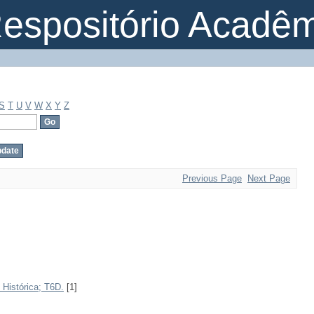
espositório Acadê
S
T
U
V
W
X
Y
Z
Previous Page
Next Page
 Histórica; T6D.
[1]