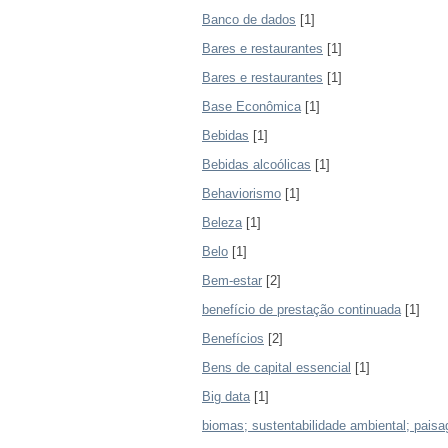
Banco de dados
[1]
Bares e restaurantes
[1]
Bares e restaurantes
[1]
Base Econômica
[1]
Bebidas
[1]
Bebidas alcoólicas
[1]
Behaviorismo
[1]
Beleza
[1]
Belo
[1]
Bem-estar
[2]
benefício de prestação continuada
[1]
Benefícios
[2]
Bens de capital essencial
[1]
Big data
[1]
biomas; sustentabilidade ambiental; paisa