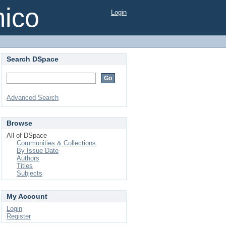
mico
Login
Search DSpace
Advanced Search
Browse
All of DSpace
Communities & Collections
By Issue Date
Authors
Titles
Subjects
My Account
Login
Register