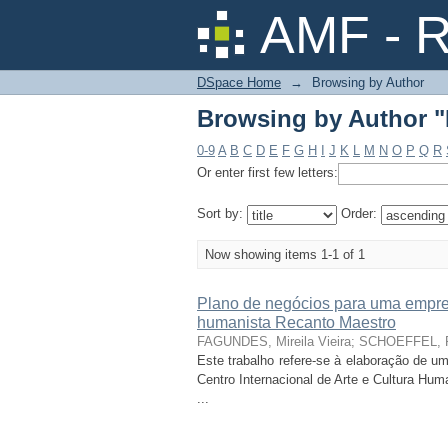
Browsing by Author "
AMF - R
DSpace Home
→
Browsing by Author
Browsing by Author "
0-9
A
B
C
D
E
F
G
H
I
J
K
L
M
N
O
P
Q
R
Or enter first few letters:
Sort by:
Order:
Now showing items 1-1 of 1
Plano de negócios para uma empresa
humanista Recanto Maestro
FAGUNDES, Mireila Vieira
;
SCHOEFFEL, R
Este trabalho refere-se à elaboração de 
Centro Internacional de Arte e Cultura Hu
...