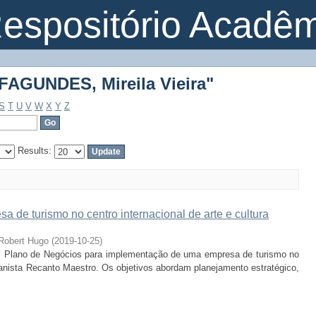
FAGUNDES, Mireila Vieira"
espositório Acadê
FAGUNDES, Mireila Vieira"
S
T
U
V
W
X
Y
Z
Results:
 de turismo no centro internacional de arte e cultura
obert Hugo
(
2019-10-25
)
um Plano de Negócios para implementação de uma empresa de turismo no
manista Recanto Maestro. Os objetivos abordam planejamento estratégico,