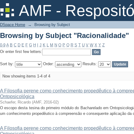
Browsing by Subject "Racionalidade"
AMF - Respositó
DSpace Home
→
Browsing by Subject
Browsing by Subject "Racionalidade"
0-9
A
B
C
D
E
F
G
H
I
J
K
L
M
N
O
P
Q
R
S
T
U
V
W
X
Y
Z
Or enter first few letters:
Sort by:
Order:
Results:
Now showing items 1-4 of 4
A Filosofia perene como conhecimento propedêutico à compree
Ontopsicológica
Schaefer, Ricardo
(
AMF
,
2016-02
)
O escopo desta tesina do primeiro módulo do Bacharelado em Ontopsicologia
um conhecimento propedêutico à compreensão e consequente aplicação da ciê
A Filosofia perene como conhecimento propedêutico à compree
Ontopsicológica