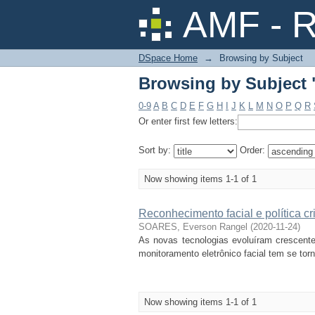
Browsing by Subject 
AMF - R
DSpace Home
→
Browsing by Subject
Browsing by Subject 
0-9
A
B
C
D
E
F
G
H
I
J
K
L
M
N
O
P
Q
R
Or enter first few letters:
Sort by:
Order:
Now showing items 1-1 of 1
Reconhecimento facial e política c
SOARES, Everson Rangel
(
2020-11-24
)
As novas tecnologias evoluíram crescente
monitoramento eletrônico facial tem se tor
Now showing items 1-1 of 1