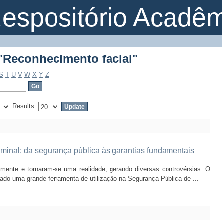
"Reconhecimento facial"
espositório Acadê
"Reconhecimento facial"
S
T
U
V
W
X
Y
Z
Results:
riminal: da segurança pública às garantias fundamentais
mente e tornaram-se uma realidade, gerando diversas controvérsias. O
nado uma grande ferramenta de utilização na Segurança Pública de ...