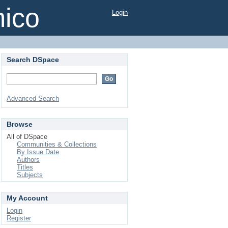
mico
Login
Search DSpace
Advanced Search
Browse
All of DSpace
Communities & Collections
By Issue Date
Authors
Titles
Subjects
My Account
Login
Register