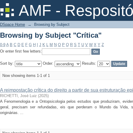
Browsing by Subject "Crítica"
AMF - Respositó
DSpace Home
→
Browsing by Subject
Browsing by Subject "Crítica"
0-9
A
B
C
D
E
F
G
H
I
J
K
L
M
N
O
P
Q
R
S
T
U
V
W
X
Y
Z
Or enter first few letters:
Sort by:
Order:
Results:
Now showing items 1-1 of 1
A reimpostação crítica do direito a partir de sua estruturação e
RICHETTI, José Luiz
(
2025
)
A Fenomenologia e a Ontopsicologia pelos estudos que produziram, evid
geral, precisam ser refundadas, eis que perderam o Mundo da Vida, s
originárias. ...