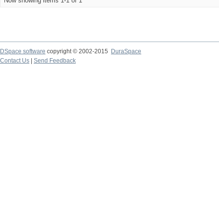
Now showing items 1-1 of 1
DSpace software
copyright © 2002-2015
DuraSpace
Contact Us
|
Send Feedback