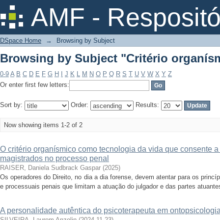
Browsing by Subject "Critério organís
AMF - Respositó
DSpace Home
→
Browsing by Subject
Browsing by Subject "Critério organís
0-9
A
B
C
D
E
F
G
H
I
J
K
L
M
N
O
P
Q
R
S
T
U
V
W
X
Y
Z
Or enter first few letters:
Sort by:
Order:
Results:
Now showing items 1-2 of 2
O critério organísmico como tecnologia da vida que consente 
magistrados no processo penal
RAISER, Daniela Sudbrack Gaspar
(
2025
)
Os operadores do Direito, no dia a dia forense, devem atentar para os princí
e processuais penais que limitam a atuação do julgador e das partes atuantes
A personalidade autêntica do psicoterapeuta em ontopsicologi
SILVEIRA, Laurem Anzolin
(
2024-11-23
)