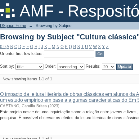
Browsing by Subject "Cultura clássica
AMF - Respositó
DSpace Home
→
Browsing by Subject
Browsing by Subject "Cultura clássica
0-9
A
B
C
D
E
F
G
H
I
J
K
L
M
N
O
P
Q
R
S
T
U
V
W
X
Y
Z
Or enter first few letters:
Sort by:
Order:
Results:
Now showing items 1-1 of 1
O impacto da leitura literária de obras clássicas em alunos da
um estudo empírico em base a algumas características do Em S
CAETANO, Camilla Brites
(
2023
)
Este projeto nasce de uma inquietação sobre a relação entre jovens e livros
pesquisa: É possível observar os efeitos da leitura literária de obras clássica