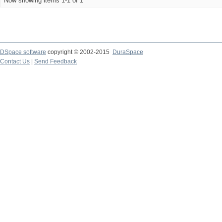
Now showing items 1-1 of 1
DSpace software
copyright © 2002-2015
DuraSpace
Contact Us
|
Send Feedback