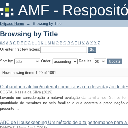
Browsing by Title
AMF - Respositó
DSpace Home
→
Browsing by Title
Browsing by Title
0-9
A
B
C
D
E
F
G
H
I
J
K
L
M
N
O
P
Q
R
S
T
U
V
W
X
Y
Z
Or enter first few letters:
Sort by:
Order:
Results:
Now showing items 1-20 of 1091
O abandono afetivo/material como causa da deserdação do de
COSTA, Kassia da Silva
(
2019
)
Levando em consideração a notável evolução da família nos últimos tem
quantidade de membros no seio familiar, o que acarreta a preocupação 
presente ...
ABC de Housekeeping Um método de alta performance para a 
DANTAS, Maria José
(
2018
)