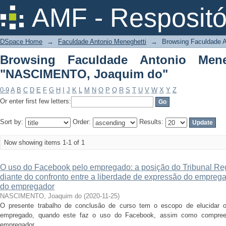
Browsing Faculdade Antonio Meneghe
AMF - Respositó
DSpace Home
→
Faculdade Antonio Meneghetti
→
Browsing Faculdade A
Browsing Faculdade Antonio Mene
"NASCIMENTO, Joaquim do"
0-9
A
B
C
D
E
F
G
H
I
J
K
L
M
N
O
P
Q
R
S
T
U
V
W
X
Y
Z
Or enter first few letters:
Sort by:
Order:
Results:
Now showing items 1-1 of 1
O uso do Facebook pelo empregado: a posição do Tribunal Reg
diante do confronto entre a liberdade de expressão do empre
do empregador
NASCIMENTO, Joaquim do
(
2020-11-25
)
O presente trabalho de conclusão de curso tem o escopo de elucidar o 
empregado, quando este faz o uso do Facebook, assim como compreen
empregador. ...