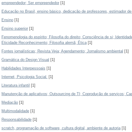
empreendedor; Ser empreendedor
[1]
Educação no Brasil, ensino básico, dedicação de professores, estimador de 
Ensino
[1]
Ensino superior
[1]
Fenomenologia do espírito; Filosofia do direito; Consciência de si; Identidade 
Eticidade Reconhecimento; Filosofia alemã; Ética
[1]
Fontes jornalísticas; Revista Veja; Agendamento; Jornalismo ambiental
[1]
Gramática do Design Visual
[1]
Habilidades Interpessoais
[1]
Internet, Psicologia Social.
[1]
Literatura infantil
[1]
Manutenção de aplicativos; Outsourcing de TI; Coprodução de serviços; Ca
Mediação
[1]
Multimodalidade
[1]
Responsabilidade
[1]
scratch, programação de software, cultura digital, ambiente de autoria
[1]