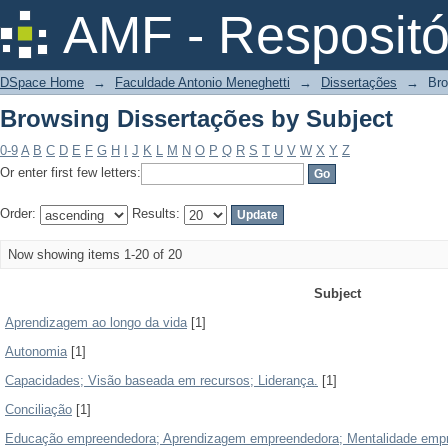
Browsing Dissertações by Subject
AMF - Respositó
DSpace Home
→
Faculdade Antonio Meneghetti
→
Dissertações
→
Bro
Browsing Dissertações by Subject
0-9
A
B
C
D
E
F
G
H
I
J
K
L
M
N
O
P
Q
R
S
T
U
V
W
X
Y
Z
Or enter first few letters:
Order:
Results:
Now showing items 1-20 of 20
Subject
Aprendizagem ao longo da vida
[1]
Autonomia
[1]
Capacidades; Visão baseada em recursos; Liderança.
[1]
Conciliação
[1]
Educação empreendedora; Aprendizagem empreendedora; Mentalidade emp