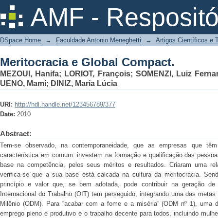
Meritocracia e Global Compact.
AMF - Respositó
DSpace Home
→
Faculdade Antonio Meneghetti
→
Artigos Científicos e
Meritocracia e Global Compact.
MEZOUI, Hanifa
;
LORIOT, François
;
SOMENZI, Luiz Ferna
UENO, Mami
;
DINIZ, Maria Lúcia
URI:
http://hdl.handle.net/123456789/377
Date:
2010
Abstract:
Tem-se observado, na contemporaneidade, que as empresas que t
característica em comum: investem na formação e qualificação das pessoa
base na competência, pelos seus méritos e resultados. Criaram uma rel
verifica-se que a sua base está calcada na cultura da meritocracia. Sen
princípio e valor que, se bem adotada, pode contribuir na geração de
Internacional do Trabalho (OIT) tem perseguido, integrando uma das metas
Milênio (ODM). Para “acabar com a fome e a miséria” (ODM nº 1), uma d
emprego pleno e produtivo e o trabalho decente para todos, incluindo mulhe