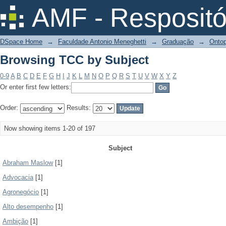
Browsing TCC by Subject
AMF - Respositó
DSpace Home
→
Faculdade Antonio Meneghetti
→
Graduação
→
Ontop
Browsing TCC by Subject
0-9
A
B
C
D
E
F
G
H
I
J
K
L
M
N
O
P
Q
R
S
T
U
V
W
X
Y
Z
Or enter first few letters:
Order:
Results:
Now showing items 1-20 of 197
Subject
Abraham Maslow
[1]
Advocacia
[1]
Agronegócio
[1]
Alto desempenho
[1]
Ambição
[1]