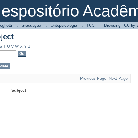
ject
espositório Acadê
eghetti
→
Graduação
→
Ontopsicologia
→
TCC
→
Browsing TCC by 
ject
S
T
U
V
W
X
Y
Z
Previous Page
Next Page
Subject