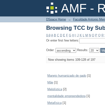
Browsing TCC by Sub
AMF - R
DSpace Home
→
Faculdade Antonio Men
Browsing TCC by Sub
0-9
A
B
C
D
E
F
G
H
I
J
K
L
M
N
O
P
Q
R
Or enter first few letters:
Order:
Results:
Now showing items 109-128 of 197
Manejo humanizado de gado
[1]
Mãe
[1]
Melolística
[2]
mentalidade empreendedora
[1]
Metafísica
[1]