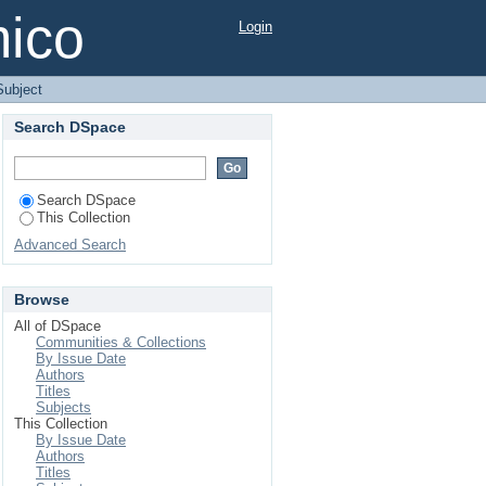
mico
Login
Subject
Search DSpace
Search DSpace
This Collection
Advanced Search
Browse
All of DSpace
Communities & Collections
By Issue Date
Authors
Titles
Subjects
This Collection
By Issue Date
Authors
Titles