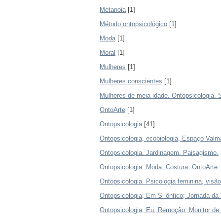
Metanoia
[1]
Método ontopsicológico
[1]
Moda
[1]
Moral
[1]
Mulheres
[1]
Mulheres conscientes
[1]
Mulheres de meia idade. Ontopsicologia. S
OntoArte
[1]
Ontopsicologia
[41]
Ontopsicologia, ecobiologia, Espaço Valmar
Ontopsicologia. Jardinagem. Paisagismo.
Ontopsicologia. Moda. Costura. OntoArte
Ontopsicologia. Psicologia feminina, visão
Ontopsicologia; Em Si ôntico; Jornada da
Ontopsicologia; Eu; Remoção; Monitor de 