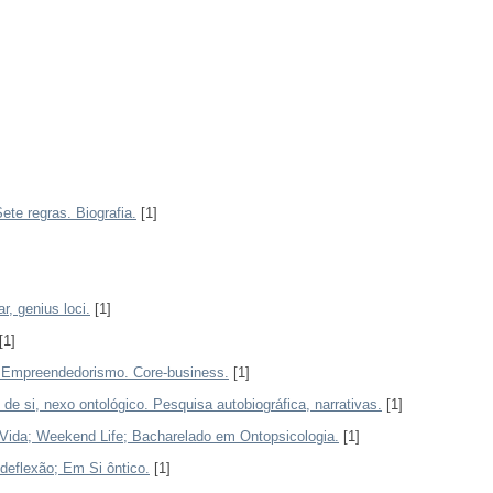
ete regras. Biografia.
[1]
, genius loci.
[1]
[1]
. Empreendedorismo. Core-business.
[1]
 de si, nexo ontológico. Pesquisa autobiográfica, narrativas.
[1]
 Vida; Weekend Life; Bacharelado em Ontopsicologia.
[1]
deflexão; Em Si ôntico.
[1]