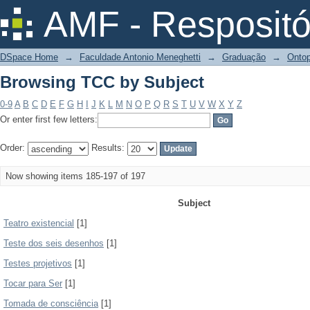
Browsing TCC by Subject
AMF - Respositó
DSpace Home
→
Faculdade Antonio Meneghetti
→
Graduação
→
Ontop
Browsing TCC by Subject
0-9
A
B
C
D
E
F
G
H
I
J
K
L
M
N
O
P
Q
R
S
T
U
V
W
X
Y
Z
Or enter first few letters:
Order:
Results:
Now showing items 185-197 of 197
Subject
Teatro existencial
[1]
Teste dos seis desenhos
[1]
Testes projetivos
[1]
Tocar para Ser
[1]
Tomada de consciência
[1]