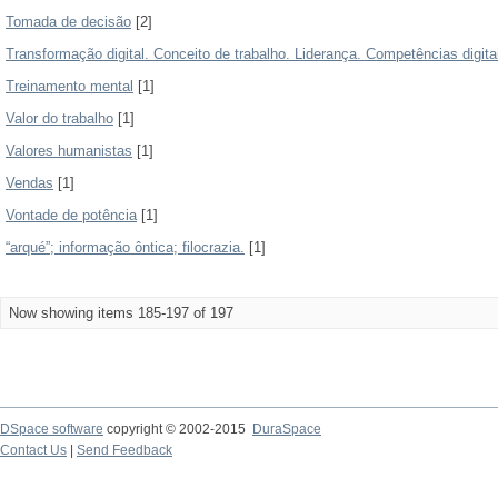
Tomada de decisão
[2]
Transformação digital. Conceito de trabalho. Liderança. Competências digitai
Treinamento mental
[1]
Valor do trabalho
[1]
Valores humanistas
[1]
Vendas
[1]
Vontade de potência
[1]
“arqué”; informação ôntica; filocrazia.
[1]
Now showing items 185-197 of 197
DSpace software
copyright © 2002-2015
DuraSpace
Contact Us
|
Send Feedback