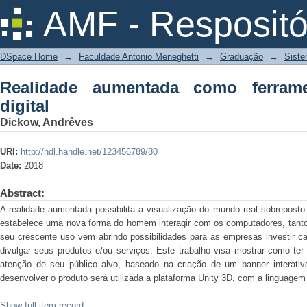
Realidade aumentada como ferramenta 
AMF - Respositó
DSpace Home
→
Faculdade Antonio Meneghetti
→
Graduação
→
Siste
Realidade aumentada como ferram
digital
Dickow, Andrêves
URI:
http://hdl.handle.net/123456789/80
Date:
2018
Abstract:
A realidade aumentada possibilita a visualização do mundo real sobreposto 
estabelece uma nova forma do homem interagir com os computadores, tanto
seu crescente uso vem abrindo possibilidades para as empresas investir ca
divulgar seus produtos e/ou serviços. Este trabalho visa mostrar como ter
atenção de seu público alvo, baseado na criação de um banner interativo
desenvolver o produto será utilizada a plataforma Unity 3D, com a linguage
Show full item record