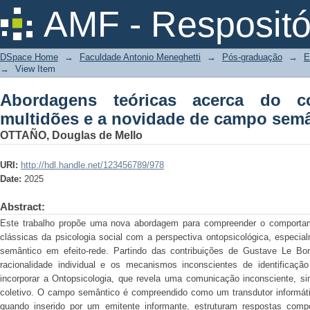
Abordagens teóricas acerca do comp
AMF - Respositó
campo semântico
DSpace Home
→
Faculdade Antonio Meneghetti
→
Pós-graduação
→
E
→
View Item
Abordagens teóricas acerca do c
multidões e a novidade de campo sem
OTTAÑO, Douglas de Mello
URI:
http://hdl.handle.net/123456789/978
Date:
2025
Abstract:
Este trabalho propõe uma nova abordagem para compreender o comportame
clássicas da psicologia social com a perspectiva ontopsicológica, especi
semântico em efeito-rede. Partindo das contribuições de Gustave Le B
racionalidade individual e os mecanismos inconscientes de identificaç
incorporar a Ontopsicologia, que revela uma comunicação inconsciente, sim
coletivo. O campo semântico é compreendido como um transdutor informát
quando inserido por um emitente informante, estruturam respostas co