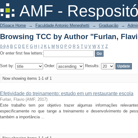
Browsing TCC by Author "Furlan, Flav
AMF - Respositó
DSpace Home
→
Faculdade Antonio Meneghetti
→
Graduação
→
Admin
Browsing TCC by Author "Furlan, Flav
0-9
A
B
C
D
E
F
G
H
I
J
K
L
M
N
O
P
Q
R
S
T
U
V
W
X
Y
Z
Or enter first few letters:
Sort by:
Order:
Results:
Now showing items 1-1 of 1
Efetividade do treinamento: estudo em um restaurante escola
Furlan, Flavio
(
AMF
,
2017
)
Este trabalho tem por objetivo trazer algumas informações relevan
especificamente no que tange a treinamento e desenvolvimento de pesso
também a importância ...