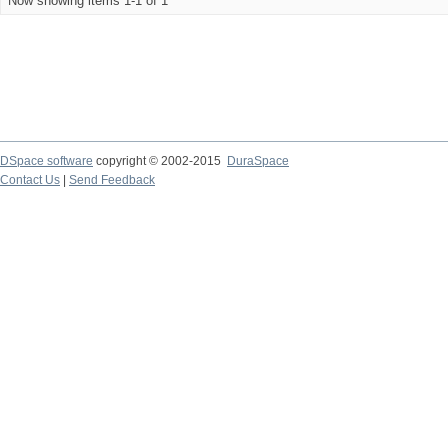
Now showing items 1-1 of 1
DSpace software
copyright © 2002-2015
DuraSpace
Contact Us
|
Send Feedback