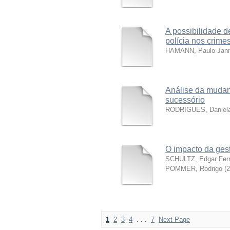
A possibilidade d
polícia nos crimes
HAMANN, Paulo Jann
Análise da mudan
sucessório
RODRIGUES, Daniel
O impacto da gest
SCHULTZ, Edgar Fer
POMMER, Rodrigo
(
2
1
2
3
4
. . .
7
Next Page