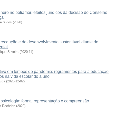
nero no poliamor: efeitos jurídicos da decisão do Conselho
ça
eira dos
(
2020
)
precaução e do desenvolvimento sustentável diante do
ntal
que Silveira
(
2020-11
)
rativo em tempos de pandemia: regramentos para a educação
xos na vida escolar do aluno
a da
(
2020-12-02
)
opsicologia: forma, representação e compreensão
o Rechden
(
2020
)