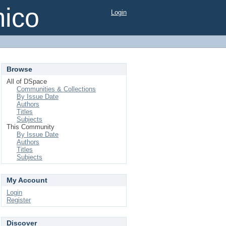
mico
Login
Browse
All of DSpace
Communities & Collections
By Issue Date
Authors
Titles
Subjects
This Community
By Issue Date
Authors
Titles
Subjects
My Account
Login
Register
Discover