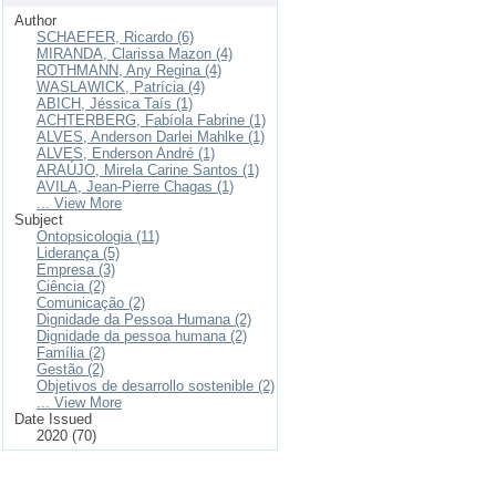
Author
SCHAEFER, Ricardo (6)
MIRANDA, Clarissa Mazon (4)
ROTHMANN, Any Regina (4)
WASLAWICK, Patrícia (4)
ABICH, Jéssica Taís (1)
ACHTERBERG, Fabíola Fabrine (1)
ALVES, Anderson Darlei Mahlke (1)
ALVES, Enderson André (1)
ARAÚJO, Mirela Carine Santos (1)
AVILA, Jean-Pierre Chagas (1)
... View More
Subject
Ontopsicologia (11)
Liderança (5)
Empresa (3)
Ciência (2)
Comunicação (2)
Dignidade da Pessoa Humana (2)
Dignidade da pessoa humana (2)
Família (2)
Gestão (2)
Objetivos de desarrollo sostenible (2)
... View More
Date Issued
2020 (70)