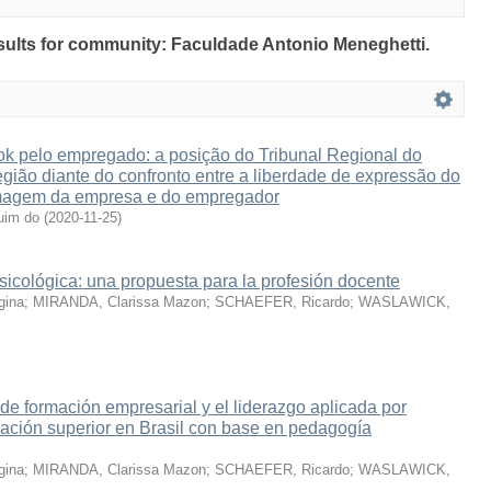
results for community: Faculdade Antonio Meneghetti.
k pelo empregado: a posição do Tribunal Regional do
gião diante do confronto entre a liberdade de expressão do
magem da empresa e do empregador
im do
(
2020-11-25
)
icológica: una propuesta para la profesión docente
ina
;
MIRANDA, Clarissa Mazon
;
SCHAEFER, Ricardo
;
WASLAWICK,
e formación empresarial y el liderazgo aplicada por
ación superior en Brasil con base en pedagogía
ina
;
MIRANDA, Clarissa Mazon
;
SCHAEFER, Ricardo
;
WASLAWICK,