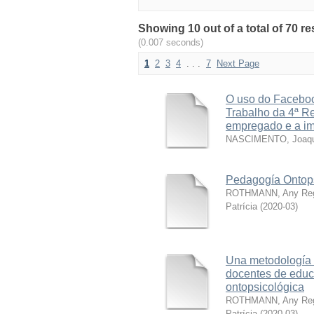
Showing 10 out of a total of 70 
(0.007 seconds)
1
2
3
4
. . .
7
Next Page
O uso do Faceboo
Trabalho da 4ª Re
empregado e a i
NASCIMENTO, Joaqu
Pedagogía Ontops
ROTHMANN, Any Reg
Patrícia
(
2020-03
)
Una metodología d
docentes de educ
ontopsicológica
ROTHMANN, Any Reg
Patrícia
(
2020-03
)