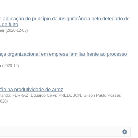
e aplicação do princípio da insignificância pelo delegado de
 de furto
er
(
2020-12-03
)
ça organizacional em empresa familiar frente ao processo
a
(
2020-12
)
ão na produtividade de arroz
nando
;
FERRAZ, Eduardo Cervi
;
PREDEBON, Gilson Paulo Pozzer
;
020
)