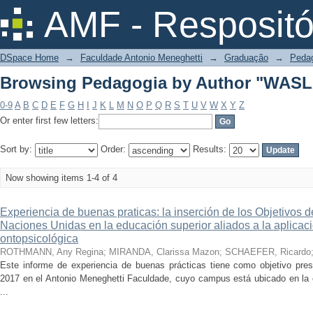
Browsing Pedagogia by Author "WASLA
AMF - Respositó
DSpace Home
→
Faculdade Antonio Meneghetti
→
Graduação
→
Peda
Browsing Pedagogia by Author "WASLA
0-9
A
B
C
D
E
F
G
H
I
J
K
L
M
N
O
P
Q
R
S
T
U
V
W
X
Y
Z
Or enter first few letters:
Sort by:
Order:
Results:
Now showing items 1-4 of 4
Experiencia de buenas praticas: la inserción de los Objetivos d
Naciones Unidas en la educación superior aliados a la aplicac
ontopsicológica
ROTHMANN, Any Regina
;
MIRANDA, Clarissa Mazon
;
SCHAEFER, Ricardo
Este informe de experiencia de buenas prácticas tiene como objetivo pres
2017 en el Antonio Meneghetti Faculdade, cuyo campus está ubicado en la 
...