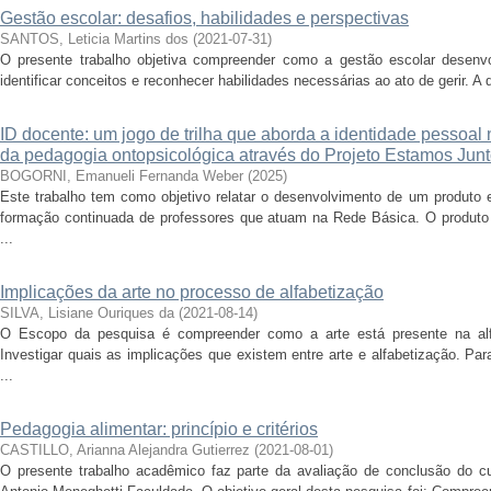
Gestão escolar: desafios, habilidades e perspectivas
SANTOS, Leticia Martins dos
(
2021-07-31
)
O presente trabalho objetiva compreender como a gestão escolar desenv
identificar conceitos e reconhecer habilidades necessárias ao ato de gerir. A
ID docente: um jogo de trilha que aborda a identidade pessoal
da pedagogia ontopsicológica através do Projeto Estamos Jun
BOGORNI, Emanueli Fernanda Weber
(
2025
)
Este trabalho tem como objetivo relatar o desenvolvimento de um produto e
formação continuada de professores que atuam na Rede Básica. O produto 
...
Implicações da arte no processo de alfabetização
SILVA, Lisiane Ouriques da
(
2021-08-14
)
O Escopo da pesquisa é compreender como a arte está presente na alf
Investigar quais as implicações que existem entre arte e alfabetização. P
...
Pedagogia alimentar: princípio e critérios
CASTILLO, Arianna Alejandra Gutierrez
(
2021-08-01
)
O presente trabalho acadêmico faz parte da avaliação de conclusão do c