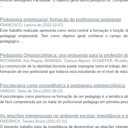
Antonio Meneghetti Faculdade. O objetivo geral desta pesquisa foi: Compre
...
Pedagogia empresarial: formação do profissional pedagogo
FRANCISCO, Larissa de
(
2022-12-07
)
Este trabalho realizado apresenta como tema central a formação e função d
pedagogo empresarial. Tem como objetivo geral conhecer o campo da
pedagógico ...
Pedagogía Ontopsicológica: una propuesta para la profesión d
ROTHMANN, Any Regina
;
MIRANDA, Clarissa Mazon
;
SCHAEFER, Ricardo
La construcción de la identidad docente puede impregnar tanto el trabajo del
formación de ese profesional que todavía está estudiando en el nivel de educa
Psicoterapia como propedêutica à pedagogia ontopsicológica
VARGAS, Darla da Silva
(
2021-08-13
)
A psicoterapia como premissa na formação de um pedagogo é a temática ab
de fácil compreensão por se tratar do profissional pedagogo em primeira pess
As relações interpessoais no ambiente escolar: importância e 
FRIEDRICH, Tainara Bruna
(
2021-07-31
)
O presente trabalho trata da importância de desenvolver as relações interp