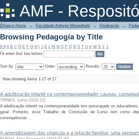
Browsing Pedagogia by Title
AMF - Respositó
DSpace Home
→
Faculdade Antonio Meneghetti
→
Graduação
→
Peda
Browsing Pedagogia by Title
0-9
A
B
C
D
E
F
G
H
I
J
K
L
M
N
O
P
Q
R
S
T
U
V
W
X
Y
Z
Or enter first few letters:
Sort by:
Order:
Results:
Now showing items 1-17 of 17
A adultização infantil na contemporaneidade: causas, consequê
TRINKS, Luma
(
2022-12
)
A adultização infantil na contemporaneidade tem preocupado os educadores
geral. Portanto, esse Trabalho de Conclusão de Curso tem como obje
consequências ...
A aprendizagem das crianças e a relação familiar: uma perspec
BORTH, Aline Rosangela
(
2023-07-20
)