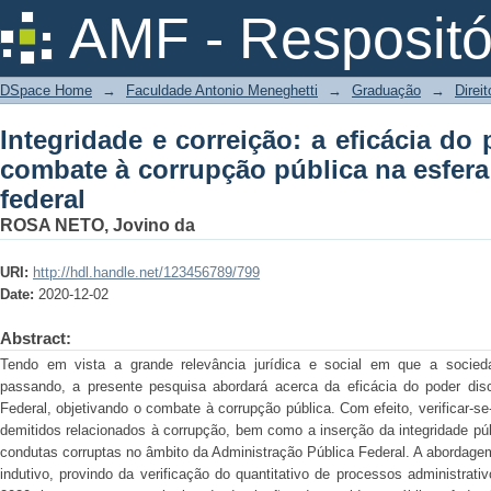
Integridade e correição: a eficácia d
AMF - Respositó
pública na esfera do poder executivo f
DSpace Home
→
Faculdade Antonio Meneghetti
→
Graduação
→
Direit
Integridade e correição: a eficácia do 
combate à corrupção pública na esfera
federal
ROSA NETO, Jovino da
URI:
http://hdl.handle.net/123456789/799
Date:
2020-12-02
Abstract:
Tendo em vista a grande relevância jurídica e social em que a socied
passando, a presente pesquisa abordará acerca da eficácia do poder disc
Federal, objetivando o combate à corrupção pública. Com efeito, verificar-se
demitidos relacionados à corrupção, bem como a inserção da integridade 
condutas corruptas no âmbito da Administração Pública Federal. A abordage
indutivo, provindo da verificação do quantitativo de processos administrat